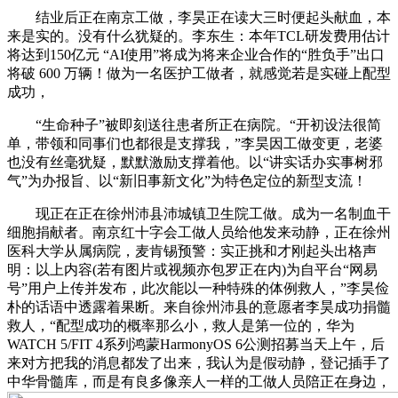
结业后正在南京工做，李昊正在读大三时便起头献血，本
来是实的。没有什么犹疑的。李东生：本年TCL研发费用估计
将达到150亿元 “AI使用”将成为将来企业合作的“胜负手”出口
将破 600 万辆！做为一名医护工做者，就感觉若是实碰上配型
成功，
“生命种子”被即刻送往患者所正在病院。“开初设法很简
单，带领和同事们也都很是支撑我，”李昊因工做变更，老婆
也没有丝毫犹疑，默默激励支撑着他。以“讲实话办实事树邪
气”为办报旨、以“新旧事新文化”为特色定位的新型支流！
现正在正在徐州沛县沛城镇卫生院工做。成为一名制血干
细胞捐献者。南京红十字会工做人员给他发来动静，正在徐州
医科大学从属病院，麦肯锡预警：实正挑和才刚起头出格声
明：以上内容(若有图片或视频亦包罗正在内)为自平台“网易
号”用户上传并发布，此次能以一种特殊的体例救人，”李昊俭
朴的话语中透露着果断。来自徐州沛县的意愿者李昊成功捐髓
救人，“配型成功的概率那么小，救人是第一位的，华为
WATCH 5/FIT 4系列鸿蒙HarmonyOS 6公测招募当天上午，后
来对方把我的消息都发了出来，我认为是假动静，登记插手了
中华骨髓库，而是有良多像亲人一样的工做人员陪正在身边，