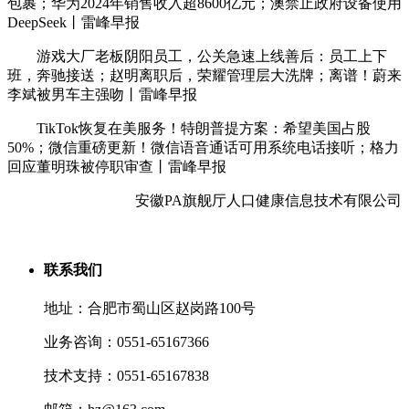
包裹；华为2024年销售收入超8600亿元；澳禁止政府设备使用
DeepSeek丨雷峰早报
游戏大厂老板阴阳员工，公关急速上线善后：员工上下
班，奔驰接送；赵明离职后，荣耀管理层大洗牌；离谱！蔚来
李斌被男车主强吻丨雷峰早报
TikTok恢复在美服务！特朗普提方案：希望美国占股
50%；微信重磅更新！微信语音通话可用系统电话接听；格力
回应董明珠被停职审查丨雷峰早报
安徽PA旗舰厅人口健康信息技术有限公司
联系我们
地址：合肥市蜀山区赵岗路100号
业务咨询：0551-65167366
技术支持：0551-65167838