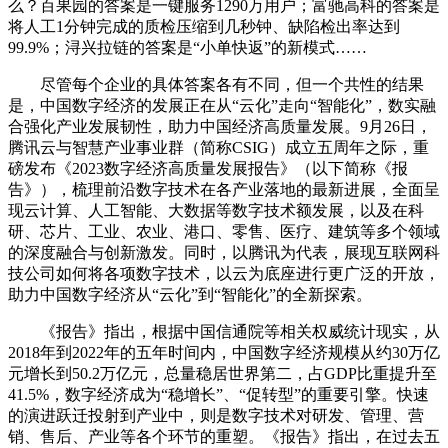
么？百果园的答案是一键服务1290万用户；富驰高科的答案是
将人工1分钟完成的质检压缩到几秒钟、缺陷检出率达到
99.9%；浔兴拉链的答案是“小单快返”的新模式……
尽管每个企业的具体答案各有不同，但一个共性的结果
是，中国数字经济的发展正在从“云化”走向“智能化”，数实融
合强化产业发展韧性，助力中国经济高质量发展。9月26日，
腾讯云与智慧产业事业群（简称CSIG）成立五周年之际，重
磅发布《2023数字经济高质量发展报告》（以下简称《报
告》），梳理前沿数字技术在各产业落地的最新进展，全面呈
现云计算、人工智能、大数据等数字技术额发展，以及在科
研、芯片、工业、农业、港口、零售、医疗、建筑等多个领域
的深度融合与创新激发。同时，以腾讯为代表，展现互联网科
技公司如何将各项数字技术，以云为底座进行更广泛的开放，
助力中国数字经济从“云化”到“智能化”的全新探索。
《报告》指出，根据中国信通院等相关权威统计现实，从
2018年到2022年的五年时间内，中国数字经济规模从约30万亿
元增长到50.2万亿元，总量稳居世界第二，占GDP比重提升至
41.5%，数字经济成为“稳增长”、“促转型”的重要引擎。快速
的演进跃迁投射到产业中，则是数字技术对研发、管理、营
销、售后、产业等各个环节的重塑。《报告》指出，在过去五