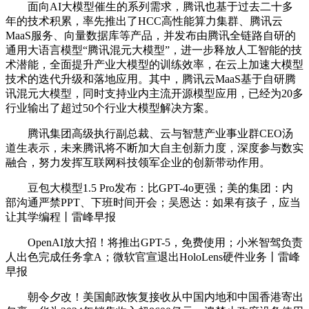
面向AI大模型催生的系列需求，腾讯也基于过去二十多
年的技术积累，率先推出了HCC高性能算力集群、腾讯云
MaaS服务、向量数据库等产品，并发布由腾讯全链路自研的
通用大语言模型“腾讯混元大模型”，进一步释放人工智能的技
术潜能，全面提升产业大模型的训练效率，在云上加速大模型
技术的迭代升级和落地应用。其中，腾讯云MaaS基于自研腾
讯混元大模型，同时支持业内主流开源模型应用，已经为20多
行业输出了超过50个行业大模型解决方案。
腾讯集团高级执行副总裁、云与智慧产业事业群CEO汤
道生表示，未来腾讯将不断加大自主创新力度，深度参与数实
融合，努力发挥互联网科技领军企业的创新带动作用。
豆包大模型1.5 Pro发布：比GPT-4o更强；美的集团：内
部沟通严禁PPT、下班时间开会；吴恩达：如果有孩子，应当
让其学编程丨雷峰早报
OpenAI放大招！将推出GPT-5，免费使用；小米智驾负责
人出色完成任务拿A；微软官宣退出HoloLens硬件业务丨雷峰
早报
朝令夕改！美国邮政恢复接收从中国内地和中国香港寄出